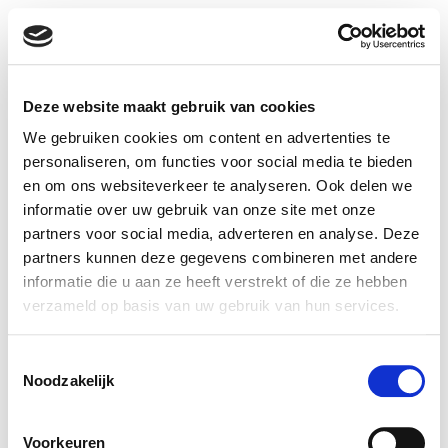
Deze website maakt gebruik van cookies
We gebruiken cookies om content en advertenties te
Zoek vrije plaatsen
personaliseren, om functies voor social media te bieden
Selecteer de steden/gemeenten waar je je kind(eren)
en om ons websiteverkeer te analyseren. Ook delen we
graag naar school laat gaan
informatie over uw gebruik van onze site met onze
partners voor social media, adverteren en analyse. Deze
partners kunnen deze gegevens combineren met andere
Selecteer gemeentes
informatie die u aan ze heeft verstrekt of die ze hebben
verzameld op basis van uw gebruik van hun services.
Voor welk schooljaar zoek je plaatsen?
Toestemmingsselectie
2025 - 2026
2026 - 2027
Noodzakelijk
Selecteer het onderwijsniveau
Voorkeuren