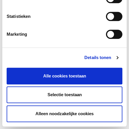
Kleuter
Lager
Secundair
Statistieken
Selecteer het onderwijs type
Marketing
Gewoon
Buitengewoon
Onthaalonderwijs
Toon resultaten
Details tonen
Wis filters
Alle cookies toestaan
Selectie toestaan
Alleen noodzakelijke cookies