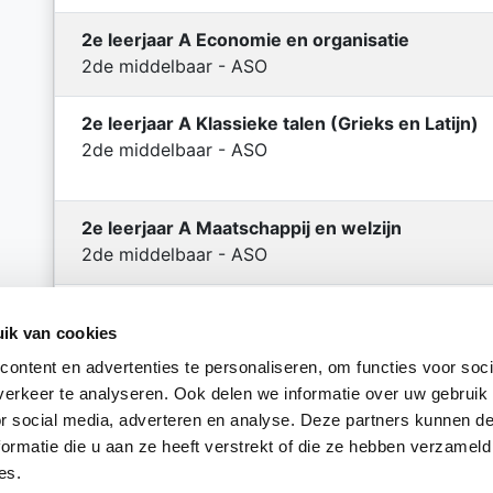
2e leerjaar A Economie en organisatie
2de middelbaar - ASO
2e leerjaar A Klassieke talen (Grieks en Latijn)
2de middelbaar - ASO
2e leerjaar A Maatschappij en welzijn
2de middelbaar - ASO
2e leerjaar A Moderne talen en wetenschappen
ik van cookies
2de middelbaar - ASO
ontent en advertenties te personaliseren, om functies voor soci
2e leerjaar A STEM-wetenschappen
erkeer te analyseren. Ook delen we informatie over uw gebruik
2de middelbaar - ASO
or social media, adverteren en analyse. Deze partners kunnen 
ormatie die u aan ze heeft verstrekt of die ze hebben verzameld
es.