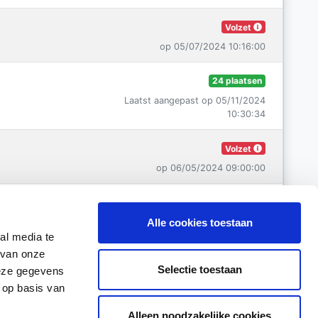
Volzet
op 05/07/2024 10:16:00
24 plaatsen
Laatst aangepast op 05/11/2024
10:30:34
Volzet
op 06/05/2024 09:00:00
Volzet
Alle cookies toestaan
op 04/09/2024 08:41:00
al media te
 van onze
60 plaatsen
Selectie toestaan
deze gegevens
Laatst aangepast op 05/11/2024
 op basis van
10:30:34
Alleen noodzakelijke cookies