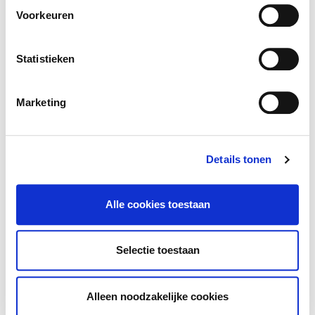
Voorkeuren
Kleuter
Lager
Secundair
Statistieken
Selecteer het onderwijs type
Gewoon
Buitengewoon
Onthaalonderwijs
Marketing
Selecteer het leerjaar
Details tonen
Alle cookies toestaan
Toon resultaten
Selectie toestaan
Wis filters
Alleen noodzakelijke cookies