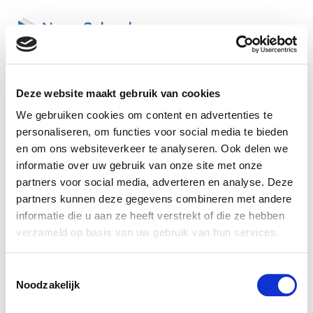
Deze website maakt gebruik van cookies
Zoek vrije plaatsen
We gebruiken cookies om content en advertenties te
Selecteer de steden/gemeenten waar je je kind(eren)
personaliseren, om functies voor social media te bieden
graag naar school laat gaan
en om ons websiteverkeer te analyseren. Ook delen we
informatie over uw gebruik van onze site met onze
partners voor social media, adverteren en analyse. Deze
12 selected
partners kunnen deze gegevens combineren met andere
informatie die u aan ze heeft verstrekt of die ze hebben
Voor welk schooljaar zoek je plaatsen?
verzameld op basis van uw gebruik van hun services.
2025 - 2026
2026 - 2027
Toestemmingsselectie
Noodzakelijk
Selecteer het onderwijsniveau