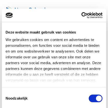
Deze website maakt gebruik van cookies
Zoek vrije plaatsen
We gebruiken cookies om content en advertenties te
Selecteer de steden/gemeenten waar je je kind(eren)
personaliseren, om functies voor social media te bieden
graag naar school laat gaan
en om ons websiteverkeer te analyseren. Ook delen we
informatie over uw gebruik van onze site met onze
partners voor social media, adverteren en analyse. Deze
6 selected
partners kunnen deze gegevens combineren met andere
informatie die u aan ze heeft verstrekt of die ze hebben
Voor welk schooljaar zoek je plaatsen?
verzameld op basis van uw gebruik van hun services.
2025 - 2026
2026 - 2027
Toestemmingsselectie
Noodzakelijk
Selecteer het onderwijsniveau