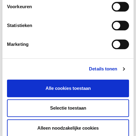
Voorkeuren
Kleuter
Lager
Secundair
Statistieken
Selecteer het onderwijs type
Gewoon
Buitengewoon
Onthaalonderwijs
Marketing
Selecteer het leerjaar
Details tonen
Alle cookies toestaan
Toon resultaten
Selectie toestaan
Wis filters
Alleen noodzakelijke cookies